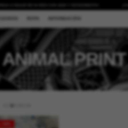
 PAGAR EN 30 DÍAS CON
ADDI Y SISTECREDITO!
¡COMPRA 
SORIOS
ROPA
INFORMACIÓN
ANIMAL PRINT
9
/
12
/
18
/
24
 -10%