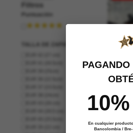
Filtros
Puntuación
Puntuación
TALLA DE ZAPATOS
TALLA
EUR 42 (27 cm)
DE
PAGANDO 
EUR 41 (26.5cm)
ZAPATOS
EUR 39 (25cm)
OBTÉ
EUR 36 (22.5cm)
EUR 37 (23.5cm)
10%
EUR 38 (24cm)
Tenis Vans 
EUR 43 (28 cm)
Premium U
EUR 44 (28.5 cm)
EUR 40 (25.5cm)
Valorado con
En cualquier product
$
224,799
$
EUR 35 (22 cm)
Bancolombia / Bre-b
5.00
de 5