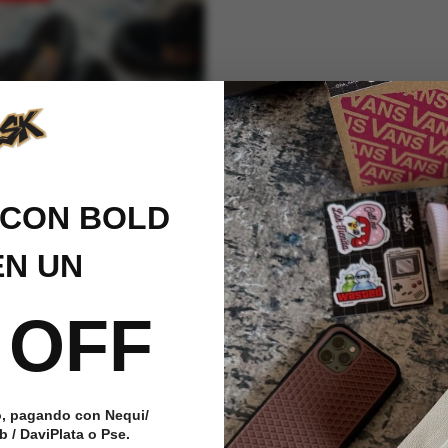
CON BOLD
N UN
 OFF
Old Skool Animal Print
nisex
o, pagando con Nequi/
202,319
 / DaviPlata o Pse.