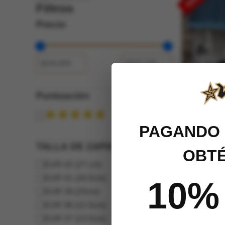
Filtros
Precio
Puntuación
Puntuación
PAGANDO 
TALLA DE ZAPATOS
OBTÉ
TALLA
EUR 42 (27 cm)
Tenis Skat
DE
EUR 41 (26.5cm)
10%
Blanco Ne
ZAPATOS
EUR 39 (25cm)
EUR 36 (22.5cm)
Valorado
$
239,899
$
EUR 37 (23.5cm)
con
4.89
de