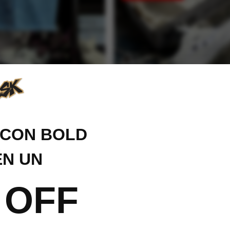
CON BOLD
N UN
eboarding Vans wayvee
Tenis Skateboarding Vans w
 OFF
gro Hombre
Blancos Hombre
Valorado con
215,909
$
247,199
$
222,479
5.00
de 5