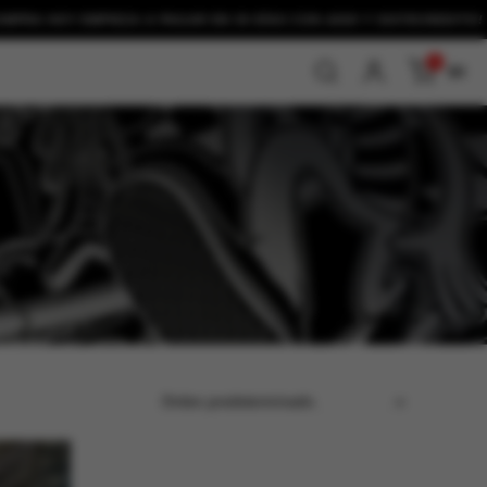
HOY EMPIEZA A PAGAR EN 30 DÍAS CON
ADDI Y SISTECREDITO!
0
$0