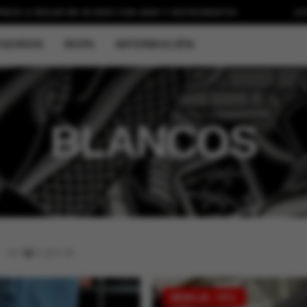
 PAGAR EN 30 DÍAS CON
ADDI Y SISTECREDITO!
¡COMPRA 
SORIOS
ROPA
INFORMACIÓN
BLANCOS
9
/
12
/
18
/
24
REBAJA -10%