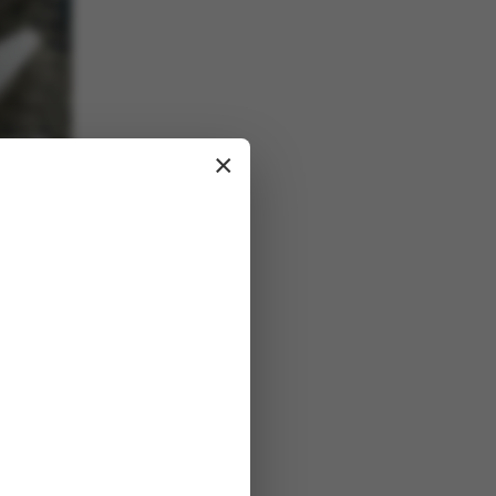
×
ayvee