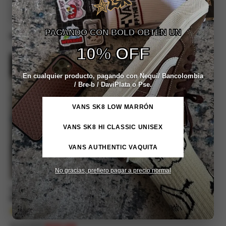
Aplicar
PAGANDO CON BOLD OBTÉN UN
MOSTRAR :
9
/
12
/
18
/
24
10% OFF
REBAJA -10%
En cualquier producto, pagando con Nequi/ Bancolombia
/ Bre-b / DaviPlata o Pse.
VANS SK8 LOW MARRÓN
VANS SK8 HI CLASSIC UNISEX
VANS AUTHENTIC VAQUITA
No gracias, prefiero pagar a precio normal
Tenis Chunky Vans Upland
Beige Gum
Valorado con
$
247,899