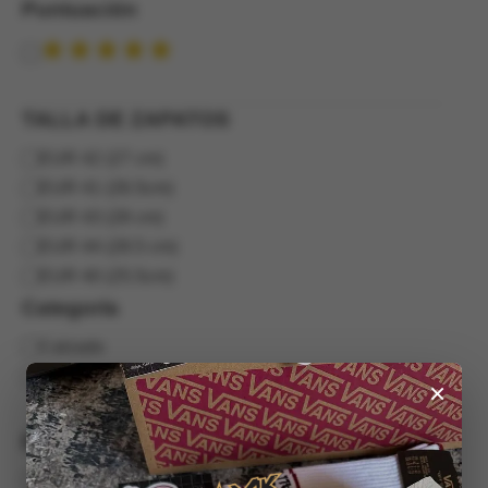
Puntuación
Puntuación
TALLA DE ZAPATOS
TALLA
EUR 42 (27 cm)
DE
EUR 41 (26.5cm)
ZAPATOS
EUR 43 (28 cm)
EUR 44 (28.5 cm)
EUR 40 (25.5cm)
Categoría
Categoría
Calzado
Zapatos | Shoes
×
Estado
Disponibilidad
Hay existencias