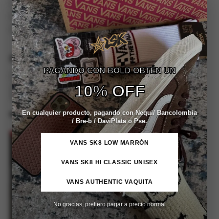
Zapatos | Shoes
Bota
converse
Estado
PAGANDO CON BOLD OBTÉN UN
Disponibilidad
Hay existencias
10% OFF
Aplicar
En cualquier producto, pagando con Nequi/ Bancolombia
MOSTRAR :
9
/
12
/
18
/
24
/ Bre-b / DaviPlata o Pse.
VANS SK8 LOW MARRÓN
VANS SK8 HI CLASSIC UNISEX
VANS AUTHENTIC VAQUITA
No gracias, prefiero pagar a precio normal