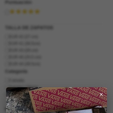
Puntuación
Puntuación
TALLA DE ZAPATOS
TALLA
EUR 42 (27 cm)
DE
EUR 41 (26.5cm)
ZAPATOS
EUR 43 (28 cm)
EUR 40 (25,5 cm)
EUR 44 (28.5cm)
Categoría
Categoría
Calzado
Zapatos | Shoes
×
Bota
Estado