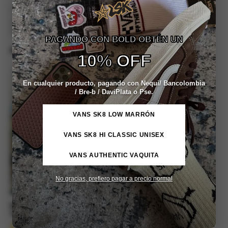
Disponibilidad
Hay existencias
Aplicar
PAGANDO CON BOLD OBTÉN UN
MOSTRAR :
9
/
12
/
18
/
24
10% OFF
NUEVO
REBAJA -10%
En cualquier producto, pagando con Nequi/ Bancolombia
/ Bre-b / DaviPlata o Pse.
VANS SK8 LOW MARRÓN
VANS SK8 HI CLASSIC UNISEX
VANS AUTHENTIC VAQUITA
No gracias, prefiero pagar a precio normal
Bota Vans Ultra Range Exo MTE
Tactical 3M (Verde Force)