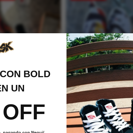
CON BOLD
N UN
 OFF
 Clásicos Slip On Flamas
Tenis Vans Slip On Moma Bla
Unisex
187,405
Valorado con
$
202,199
$
181,979
5.00
de 5
o, pagando con Nequi/