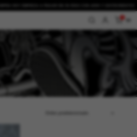
OY EMPIEZA A PAGAR EN 30 DÍAS CON
ADDI Y SISTECREDITO!
0
$0