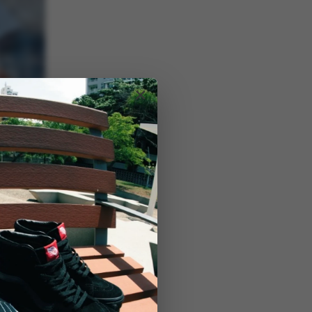
×
ncos