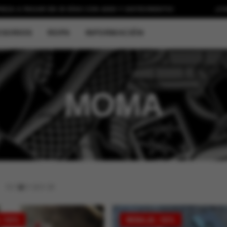
PAGAR EN 30 DÍAS CON
ADDI Y SISTECREDITO!
¡COMPRA H
SORIOS
ROPA
INFORMACIÓN
MOMA
9
/
12
/
18
/
24
 -10%
REBAJA -10%