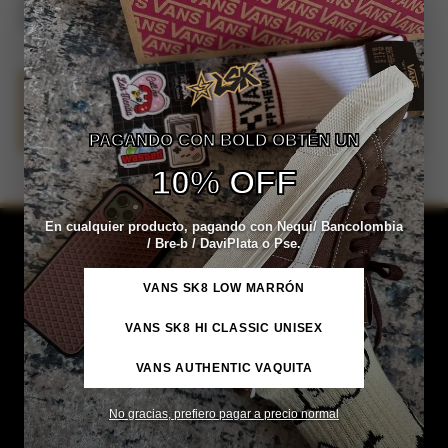
Aplicar
No se han encontrado productos que coincidan con tu
selección.
PAGANDO CON BOLD OBTÉN UN
10% OFF
En cualquier producto, pagando con Nequi/ Bancolombia
/ Bre-b / DaviPlata o Pse.
VANS SK8 LOW MARRÓN
VANS SK8 HI CLASSIC UNISEX
VANS AUTHENTIC VAQUITA
No gracias, prefiero pagar a precio normal