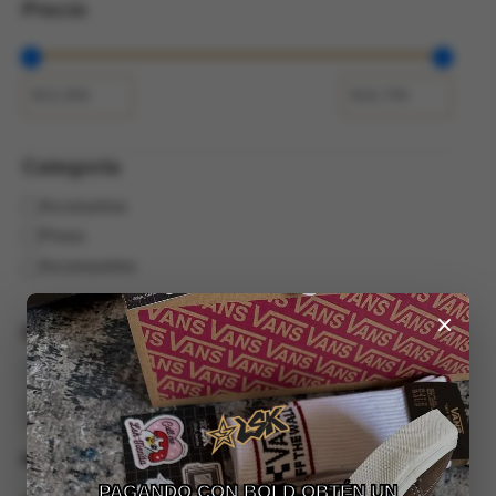
Precio
Categoría
Categoría
Accesorios
Pines
Accessories
×
Estado
Disponibilidad
Hay existencias
Aplicar
MOSTRAR :
9
/
12
/
18
/
24
PAGANDO CON BOLD OBTÉN UN