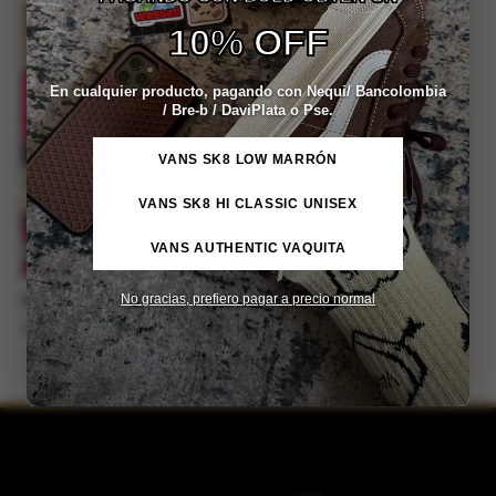
10% OFF
REBAJA -14%
REBAJA -10%
En cualquier producto, pagando con Nequi/ Bancolombia
/ Bre-b / DaviPlata o Pse.
VANS SK8 LOW MARRÓN
VANS SK8 HI CLASSIC UNISEX
VANS AUTHENTIC VAQUITA
No gracias, prefiero pagar a precio normal
Pines decorativos
Pines Metálicos Charlie Brown
(Snoopy)
El
El
$
18,699
$
15,990
$
18,799
precio
precio
$
16,919
Este
original
actual
Este
era:
es:
producto
producto
$18,699.
$15,990.
tiene
tiene
múltiples
múltiples
variantes.
variantes.
Las