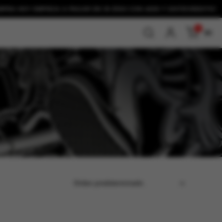
Y EMPIEZA A PAGAR EN 30 DÍAS CON
ADDI Y SISTECREDITO!
0
$0