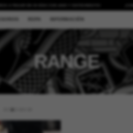
AGAR EN 30 DÍAS CON
ADDI Y SISTECREDITO!
¡COMPRA HO
SORIOS
ROPA
INFORMACIÓN
RANGE
9
/
12
/
18
/
24