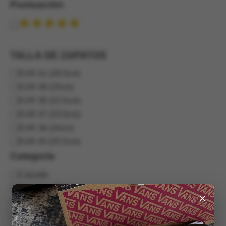
Puntuación
Puntuación
TALLA DE ZAPATOS
TALLA
EUR 41 (26.5cm)
DE
EUR 39 (25cm)
ZAPATOS
EUR 36 (22.5cm)
EUR 37 (23.5cm)
EUR 38 (24cm)
EUR 40 (25.5cm)
Categoría
Categoría
Calzado
Zapatos | Shoes
×
Knu skool
Outlet