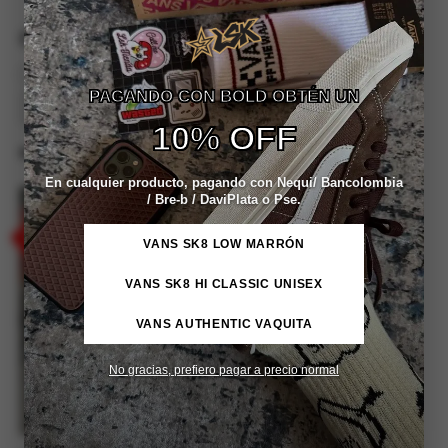
Estado
Disponibilidad
Sin existencias
PAGANDO CON BOLD OBTÉN UN
Aplicar
10% OFF
MOSTRAR :
9
/
12
/
18
/
24
En cualquier producto, pagando con Nequi/ Bancolombia
AGOTADO
/ Bre-b / DaviPlata o Pse.
VANS SK8 LOW MARRÓN
VANS SK8 HI CLASSIC UNISEX
VANS AUTHENTIC VAQUITA
No gracias, prefiero pagar a precio normal