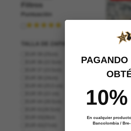
Filtros
Puntuación
Puntuación
TALLA DE ZAPATOS
TALLA
EUR 39 (25cm)
PAGANDO 
DE
EUR 36 (22.5cm)
ZAPATOS
EUR 37 (23.5cm)
OBTÉ
EUR 38 (24cm)
EUR 40 (25,5 cm)
10%
EUR 35 (22 cm)
Tenis Clas
EUR 44 (28.5cm)
Sk8-Low V
EUR 41(26.5cm)
EUR 43(28cm
En cualquier product
Valorado
Bancolombia / Bre-b
$
202,699
$
EUR 42(27cm)
con
4.91
de