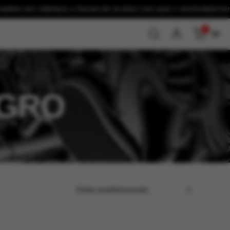
HOY EMPIEZA A PAGAR EN 30 DÍAS CON
ADDI Y SISTECREDITO!
0
$0
EGRO