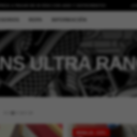
PAGAR EN 30 DÍAS CON
ADDI Y SISTECREDITO!
¡COMPRA H
SORIOS
ROPA
INFORMACIÓN
NS ULTRA RA
9
/
12
/
18
/
24
REBAJA -23%