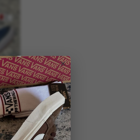
×
zul