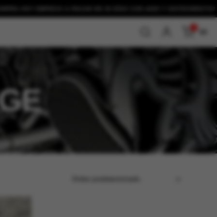
OY EMPIEZA A PAGAR EN 30 DÍAS CON
ADDI Y SISTECREDITO!
0
$0
NGE