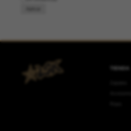
Aplicar
TIENDA
Zapatos
Accesorio
Ropa
×
Sofía Salazar
ha comprado este
producto.
Tenis Vans Skateboarding Authentic
Cuadros NeedlesPoint