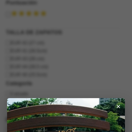
Puntuación
Puntuación
TALLA DE ZAPATOS
TALLA
EUR 42 (27 cm)
DE
EUR 41 (26.5cm)
ZAPATOS
EUR 43 (28 cm)
EUR 44 (28.5 cm)
EUR 40 (25.5cm)
Categoría
Categoría
Calzado
Zapatos | Shoes
×
Estado
Disponibilidad
Hay existencias