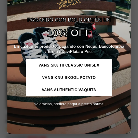
Aplicar
PAGANDO CON BOLD OBTÉN UN
MOSTRAR :
9
/
12
/
18
/
24
10% OFF
REBAJA -10%
En cualquier producto, pagando con Nequi/ Bancolombia
/ Bre-b / DaviPlata o Pse.
VANS SK8 HI CLASSIC UNISEX
VANS KNU SKOOL POTATO
VANS AUTHENTIC VAQUITA
No gracias, prefiero pagar a precio normal
Tenis Chunky Vans Upland
Beige Gum
Valorado con
$
247,899