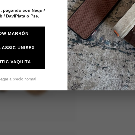
o, pagando con Nequi/
 / DaviPlata o Pse.
LOW MARRÓN
LASSIC UNISEX
TIC VAQUITA
pagar a precio normal