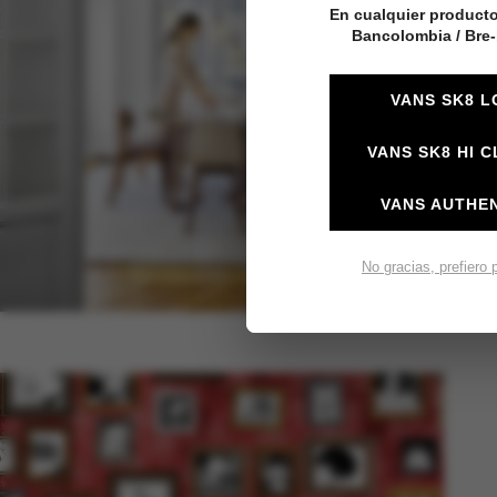
En cualquier product
Bancolombia / Bre-b
VANS SK8 
VANS SK8 HI C
VANS AUTHEN
No gracias, prefiero 