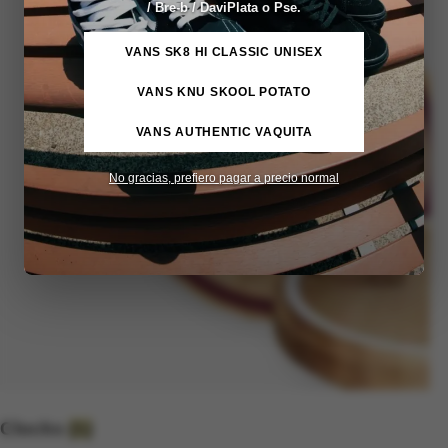
/ Bre-b / DaviPlata o Pse.
VANS SK8 HI CLASSIC UNISEX
VANS KNU SKOOL POTATO
VANS AUTHENTIC VAQUITA
No gracias, prefiero pagar a precio normal
Clocks
(1)